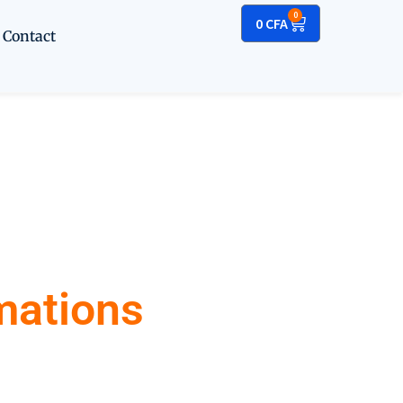
0
0
CFA
Contact
motionnels
mations