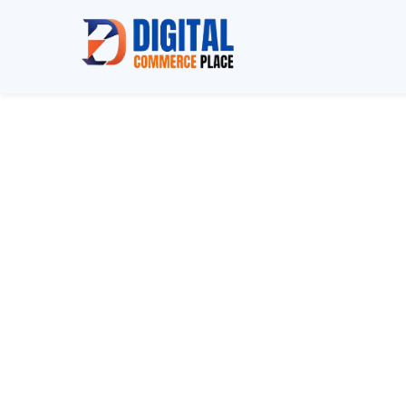
Tous nos 
M
a
î
t
r
i
s