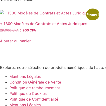
Promo !
+ 1300 Modèles de Contrats et Actes Juridiques
Le
Le
29.000
CFA
5.900
CFA
prix
prix
initial
actuel
Ajouter au panier
était :
est :
29.000 CFA.
5.900 CFA.
Explorez notre sélection de produits numériques de haute 
Mentions Légales
Condition Générale de Vente
Politique de remboursement
Politique de Cookies
Politique de Confidentialité
Mentions Légales