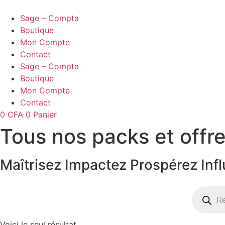
Aller
au
Sage – Compta
contenu
Boutique
Mon Compte
Contact
Sage – Compta
Boutique
Mon Compte
Contact
0
CFA
0
Panier
Tous nos packs et offr
Maîtrisez
Impactez
Prospérez
Inf
Recherc
de
produits
Voici le seul résultat