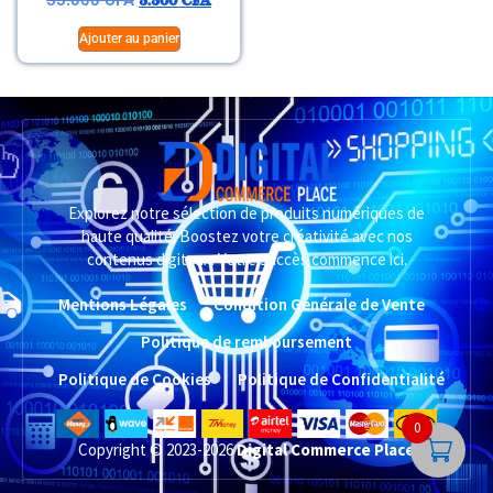
55.000
CFA
5.500
CFA
Ajouter au panier
Explorez notre sélection de produits numériques de
haute qualité. Boostez votre créativité avec nos
contenus digitaux. Votre succès commence ici.
Mentions Légales
Condition Générale de Vente
Politique de remboursement
Politique de Cookies
Politique de Confidentialité
0
Copyright © 2023-2026
Digital Commerce Place