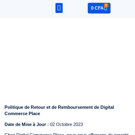
0
0
CFA
Sage – Compta
Mon Compte
Politique de Retour et de
Remboursement de Digital
Commerce Place
Politique de Retour et de Remboursement de Digital
Commerce Place
Date de Mise à Jour :
02 Octobre 2023
Chez Digital Commerce Place, nous nous efforçons de garantir