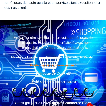
numériques de haute qualité et un service client exceptionnel à
tous nos clients.
Explorez notre sélection de produits numériques de
haute qualité. Boostez votre créativité avec nos
contenus digitaux. Votre succès commence ici.
Mentions Légales
Condition Générale de Vente
Politique de remboursement
Politique de Cookies
Politique de Confidentialité
Copyright © 2023-2026
Digital Commerce Place