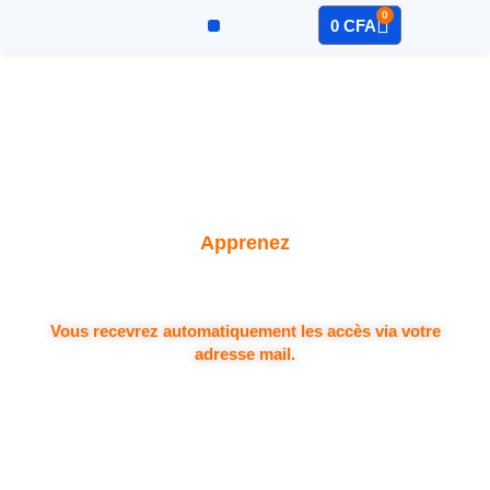
0
0
CFA
Sage – Compta
Mon Compte
Apprenez
Vous recevrez automatiquement les accès via votre
adresse mail.