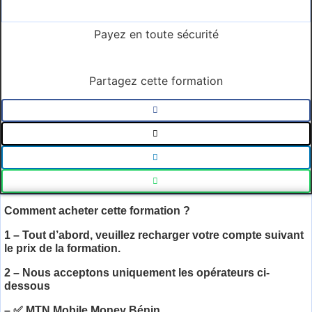
à
CHATGPT
Jours
Heures
Minutes
5.0
Payez en toute sécurité
+
Formations
Intelligence
Artificielle
Kit
Partagez cette formation
Comment acheter cette formation ?
1 – Tout d’abord, veuillez recharger votre compte suivant
le prix de la formation.
2 – Nous acceptons uniquement les opérateurs ci-
dessous
– ✅ MTN Mobile Money Bénin