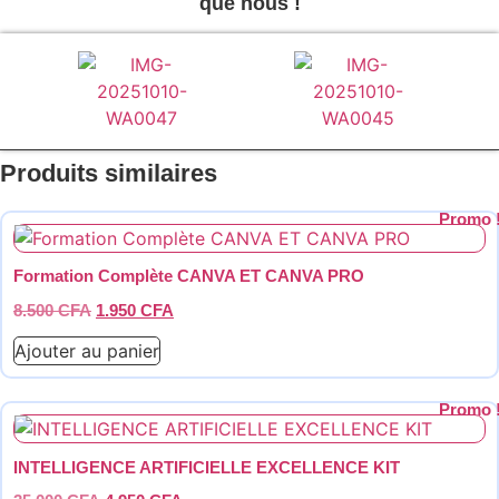
que nous !
Produits similaires
Promo 
Formation Complète CANVA ET CANVA PRO
Le
Le
8.500
CFA
1.950
CFA
prix
prix
Ajouter au panier
initial
actuel
était :
est :
8.500 CFA.
1.950 CFA.
Promo 
INTELLIGENCE ARTIFICIELLE EXCELLENCE KIT