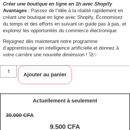
Créer une boutique en ligne en 1h avec Shopify
Avantages
: Passez de l’idée à la réalité rapidement en
créant une boutique en ligne avec Shopify. Économisez
du temps et des efforts en suivant un guide pas à pas, et
explorez les opportunités du commerce électronique.
Rejoignez dès maintenant notre programme
d’apprentissage en intelligence artificielle et donnez à
votre carrière une nouvelle dimension ! 🚀✨
quantité
de
Ajouter au panier
Accès
illimité
et
à
vie
à
Actuellement à seulement
CHATGPT
5.0
+
30.000
CFA
Formations
Intelligence
9.500
CFA
Artificielle