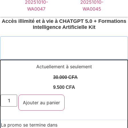
Accès illimité et à vie à CHATGPT 5.0 + Formations
Intelligence Artificielle Kit
Actuellement à seulement
30.000
CFA
9.500
CFA
quantité
de
Ajouter au panier
Accès
illimité
et
à
vie
La promo se termine dans