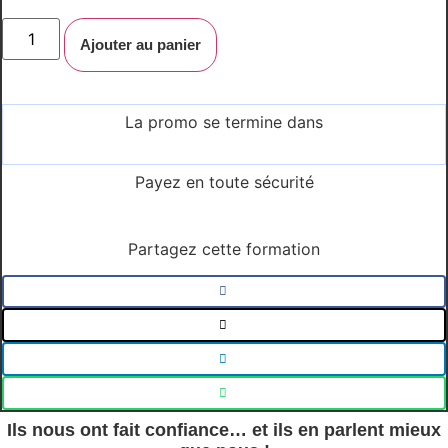
Kit
quantité
de
Ajouter au panier
Accès
illimité
et
à
vie
La promo se termine dans
à
CHATGPT
Jours
Heures
Minutes
5.0
Payez en toute sécurité
+
Formations
Intelligence
Artificielle
Kit
Partagez cette formation
Ils nous ont fait confiance… et ils en parlent mieux