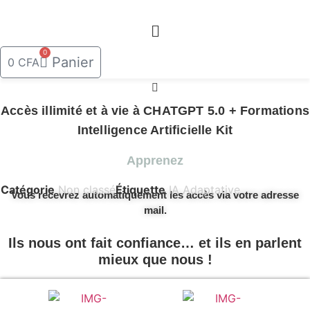
Aller
au
contenu
0
Panier
0
CFA
Accès illimité et à vie à CHATGPT 5.0 + Formations
Intelligence Artificielle Kit
Apprenez
Catégorie
Non classé
Étiquette
IA Adaptative
Vous recevrez automatiquement les accès via votre adresse
mail.
Ils nous ont fait confiance… et ils en parlent
mieux que nous !