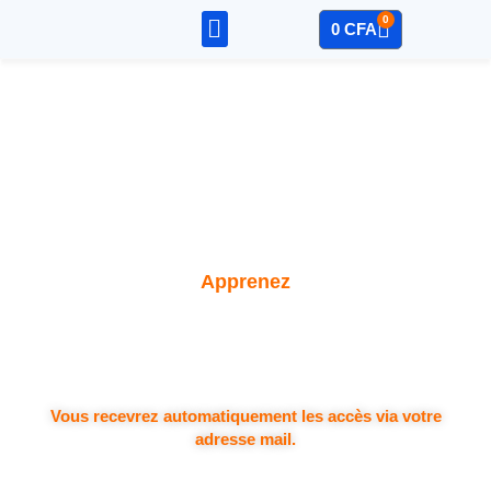
0
0
CFA
Sage – Compta
Mon Compte
Apprenez
Vous recevrez automatiquement les accès via votre
adresse mail.