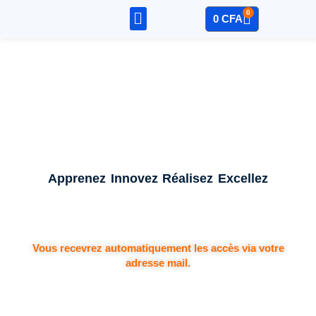
0
0
CFA
Sage – Compta
Mon Compte
Apprenez
Innovez
Réalisez
Excellez
Vous recevrez automatiquement les accès via votre
adresse mail.