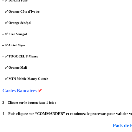
– ✅ Burkina Faso
– ✅ Orange Côte d’Ivoire
– ✅ Orange Sénégal
– ✅ Free Sénégal
– ✅ Airtel Niger
– ✅ TOGOCEL T-Money
– ✅ Orange Mali
– ✅ MTN Mobile Money Guinée
Cartes Bancaires
✅
3 – Cliquez sur le bouton juste 1 fois :
4 – Puis cliquez sur “COMMANDER” et continuez le processus pour valider vo
Pack de F