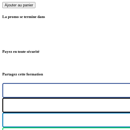
quantité
Ajouter au panier
de
EXPERT
La promo se termine dans
EN
COMPTABILITE
ET
Jours
EN
MANAGEMENT
DE
PROJET
Payez en toute sécurité
Partagez cette formation