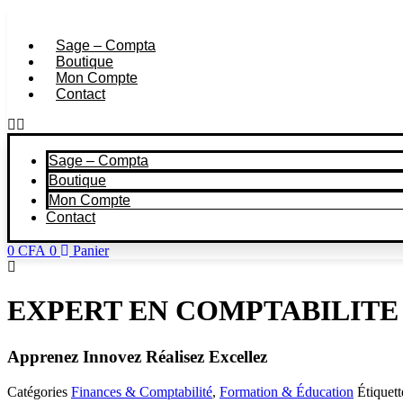
Aller
au
Sage – Compta
contenu
Boutique
Mon Compte
Contact
Sage – Compta
Boutique
Mon Compte
Contact
0
CFA
0
Panier
EXPERT EN COMPTABILITE
Apprenez
Innovez
Réalisez
Excellez
Catégories
Finances & Comptabilité
,
Formation & Éducation
Étiquett