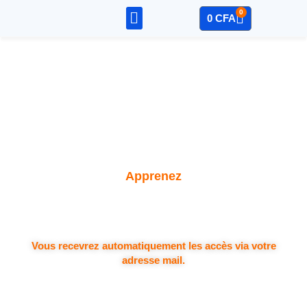
0
0
CFA
Sage – Compta
Mon Compte
Apprenez
Vous recevrez automatiquement les accès via votre
adresse mail.