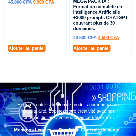
MEGA PACK IA :
45.000
CFA
9.900
CFA
Formation complète en
Intelligence Artificielle
+3000 prompts CHATGPT
couvrant plus de 30
domaines.
40.500
CFA
4.500
CFA
Ajouter au panier
Ajouter au panier
Explorez notre sélection de produits numériques de
haute qualité. Boostez votre créativité avec nos
contenus digitaux. Votre succès commence ici.
Mentions Légales
Condition Générale de Vente