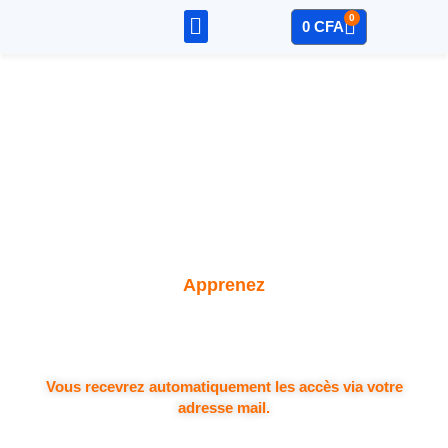
0
0
CFA
Sage – Compta
Mon Compte
Apprenez
Vous recevrez automatiquement les accès via votre
adresse mail.