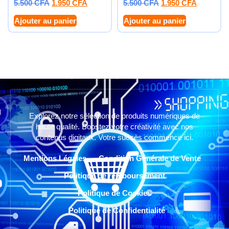
5.500
CFA
1.950
CFA
5.500
CFA
1.950
CFA
Ajouter au panier
Ajouter au panier
Explorez notre sélection de produits numériques de
haute qualité. Boostez votre créativité avec nos
contenus digitaux. Votre succès commence ici.
Mentions Légales
Condition Générale de Vente
Politique de remboursement
Politique de Cookies
Politique de Confidentialité