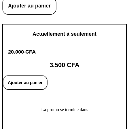
de
Ajouter au panier
Montez
votre
Agence
Digitale
d'Abonnés
Actuellement à seulement
20.000
CFA
3.500
CFA
quantité
de
Ajouter au panier
Montez
votre
Agence
Digitale
d'Abonnés
La promo se termine dans
Jours
Heures
Minutes