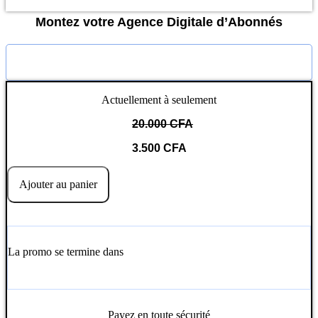
Montez votre Agence Digitale d’Abonnés
Actuellement à seulement
20.000
CFA
3.500
CFA
quantité
de
Ajouter au panier
Montez
votre
Agence
Digitale
d'Abonnés
La promo se termine dans
Jours
Heures
Minutes
Payez en toute sécurité