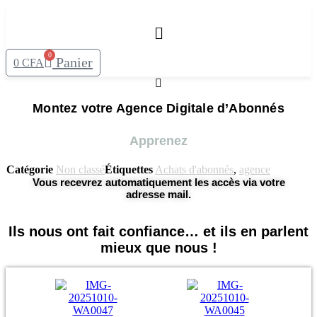
Aller
au
contenu
0
Panier
0
CFA
Montez votre Agence Digitale d’Abonnés
Apprenez
Catégorie
Non classé
Étiquettes
Achats d'abonnés
,
agence
Vous recevrez automatiquement les accès via votre
adresse mail.
Ils nous ont fait confiance… et ils en parlent
mieux que nous !