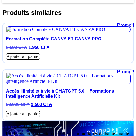
Produits similaires
Promo !
Formation Complète CANVA ET CANVA PRO
Le
Le
8.500
CFA
1.950
CFA
prix
prix
Ajouter au panier
initial
actuel
était :
est :
8.500 CFA.
1.950 CFA.
Promo !
Accès illimité et à vie à CHATGPT 5.0 + Formations
Intelligence Artificielle Kit
Le
Le
30.000
CFA
9.500
CFA
prix
prix
Ajouter au panier
initial
actuel
était :
est :
30.000 CFA.
9.500 CFA.
Explorez notre sélection de produits numériques de haute qualité.