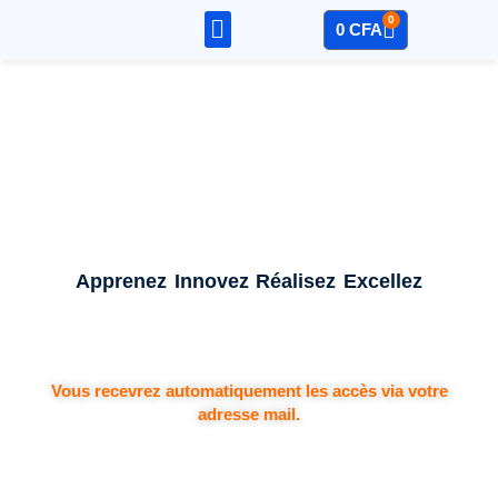
0
0
CFA
Sage – Compta
Mon Compte
Apprenez
Innovez
Réalisez
Excellez
Vous recevrez automatiquement les accès via votre
adresse mail.