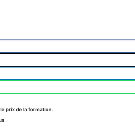
l'éloquence
-
Pilier
du
charisme
le prix de la formation.
us