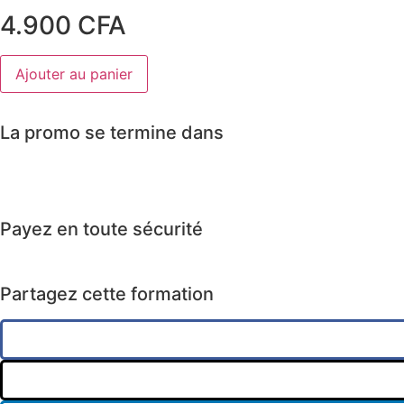
l'éloquence
4.900
CFA
-
Pilier
du
quantité
charisme
Ajouter au panier
de
Prise
de
parole
La promo se termine dans
en
public
-
Art
Jours
de
l'éloquence
-
Payez en toute sécurité
Pilier
du
charisme
Partagez cette formation