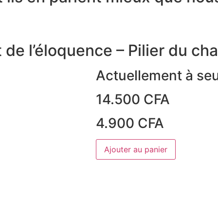
t de l’éloquence – Pilier du ch
Actuellement à se
14.500
CFA
4.900
CFA
quantité
Ajouter au panier
de
Prise
de
parole
en
public
-
Art
Heures
de