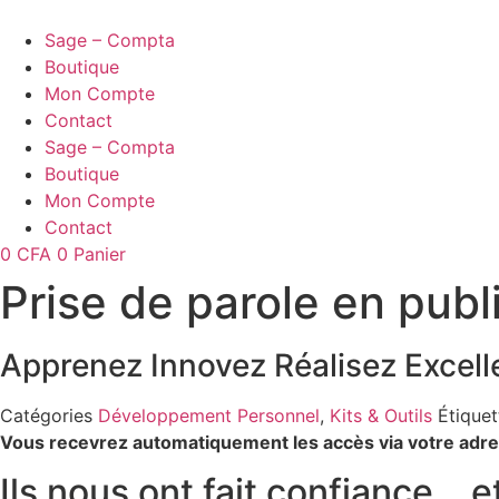
Aller
au
Sage – Compta
contenu
Boutique
Mon Compte
Contact
Sage – Compta
Boutique
Mon Compte
Contact
0
CFA
0
Panier
Prise de parole en publi
Apprenez
Innovez
Réalisez
Excell
Catégories
Développement Personnel
,
Kits & Outils
Étiquet
Vous recevrez automatiquement les accès via votre adre
Ils nous ont fait confiance… e