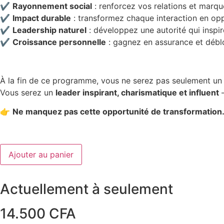
✔️
Rayonnement social
: renforcez vos relations et marqu
✔️
Impact durable
: transformez chaque interaction en oppo
✔️
Leadership naturel
: développez une autorité qui inspir
✔️
Croissance personnelle
: gagnez en assurance et déblo
À la fin de ce programme, vous ne serez pas seulement un
Vous serez un
leader inspirant, charismatique et influent
—
👉
Ne manquez pas cette opportunité de transformation
quantité
Ajouter au panier
de
Prise
de
parole
Actuellement à seulement
en
public
-
14.500
CFA
Art
de