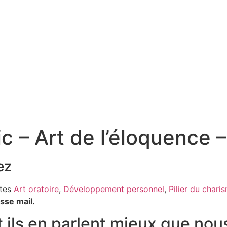
c – Art de l’éloquence –
ez
tes
Art oratoire
,
Développement personnel
,
Pilier du chari
sse mail.
t ils en parlent mieux que nous